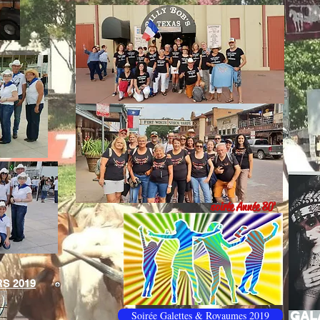
soirée Année 80'
S 2019
Soirée Galettes & Royaumes 2019
GAL